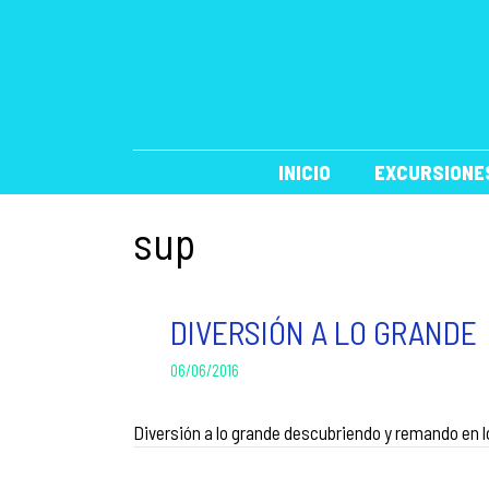
Saltar
al
contenido
INICIO
EXCURSIONE
sup
DIVERSIÓN A LO GRANDE
06/06/2016
Diversión a lo grande descubriendo y remando en lo