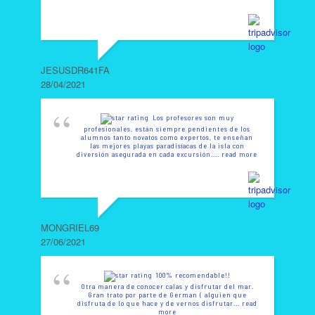
JESUSDR641FA
28/04/2021
Los profesores son muy
profesionales, están siempre pendientes de los
alumnos tanto novatos como expertos, te enseñan
las mejores playas paradisíacas de la isla con
diversión asegurada en cada excursión.
... read more
MONGRIEL69
27/06/2021
100% recomendable!!
Otra manera de conocer calas y disfrutar del mar.
Gran trato por parte de German ( alguien que
disfruta de lo que hace y de vernos disfrutar
... read
more