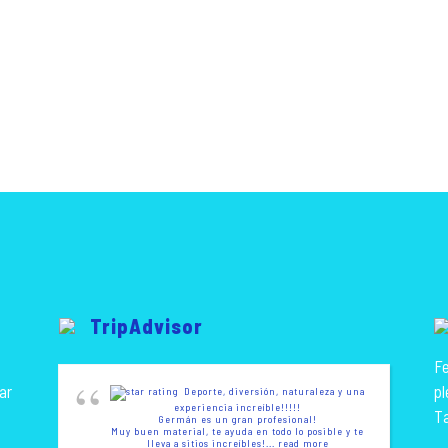
TripAdvisor
Fe
ar
pl
Deporte, diversión, naturaleza y una
experiencia increíble!!!!!
T
Germán es un gran profesional!
Muy buen material, te ayuda en todo lo posible y te
lleva a sitios increíbles!
... read more