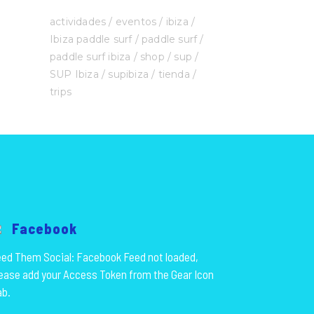
actividades
eventos
ibiza
Ibiza paddle surf
paddle surf
paddle surf ibiza
shop
sup
SUP Ibiza
supibiza
tienda
trips
Facebook
ed Them Social: Facebook Feed not loaded,
ease add your Access Token from the Gear Icon
ab.