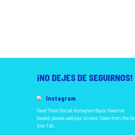
¡NO DEJES DE SEGUIRNOS!
Instagram
Feed Them Social: Instagram Basic Feed not
loaded, please add your Access Token from the Ge
Icon Tab.