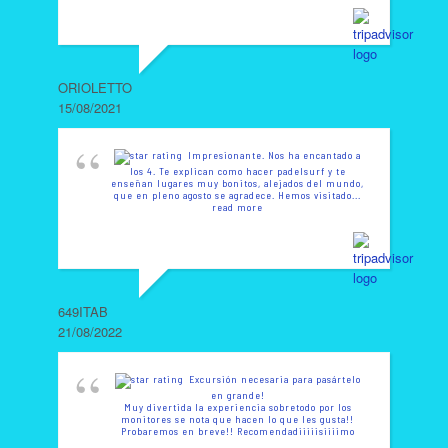
ORIOLETTO
15/08/2021
Impresionante. Nos ha encantado a
los 4. Te explican como hacer padelsurf y te
enseñan lugares muy bonitos, alejados del mundo,
que en pleno agosto se agradece. Hemos visitado
...
read more
649ITAB
21/08/2022
Excursión necesaria para pasártelo
en grande!
Muy divertida la experiencia sobretodo por los
monitores se nota que hacen lo que les gusta!!
Probaremos en breve!! Recomendadiiiiisiiiimo