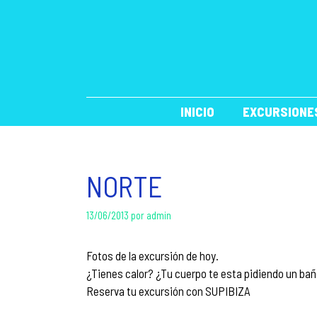
Saltar
al
contenido
INICIO
EXCURSIONE
NORTE
13/06/2013
por
admin
Fotos de la excursión de hoy.
¿Tienes calor? ¿Tu cuerpo te esta pidiendo un ba
Reserva tu excursión con SUPIBIZA