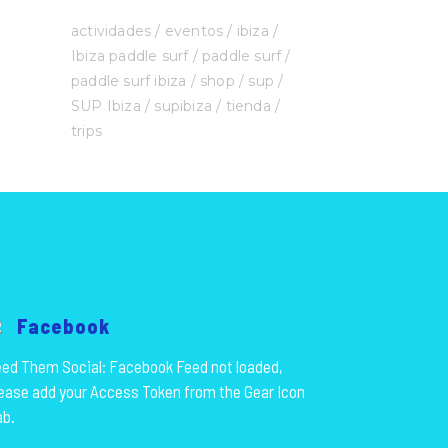
actividades
eventos
ibiza
Ibiza paddle surf
paddle surf
paddle surf ibiza
shop
sup
SUP Ibiza
supibiza
tienda
trips
Facebook
ed Them Social: Facebook Feed not loaded,
ease add your Access Token from the Gear Icon
ab.