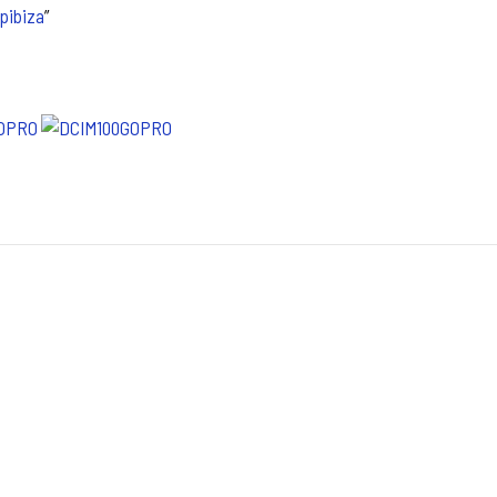
pibiza
”