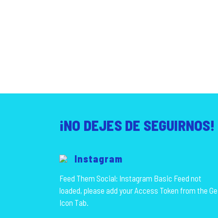
¡NO DEJES DE SEGUIRNOS!
Instagram
Feed Them Social: Instagram Basic Feed not
loaded, please add your Access Token from the Ge
Icon Tab.