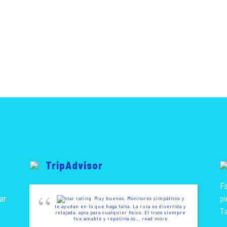
TripAdvisor
Fe
ar
pl
Muy buenos. Monitores simpáticos y
te ayudan en lo que haga falta. La ruta es divertida y
T
relajada, apta para cualquier físico. El trato siempre
fue amable y repetiría os
... read more