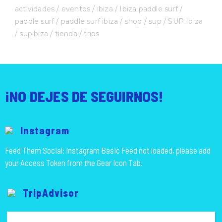
actividades
eventos
ibiza
Ibiza paddle surf
paddle surf
paddle surf ibiza
shop
sup
SUP Ibiza
supibiza
tienda
trips
¡NO DEJES DE SEGUIRNOS!
Instagram
Feed Them Social: Instagram Basic Feed not loaded, please add
your Access Token from the Gear Icon Tab.
TripAdvisor