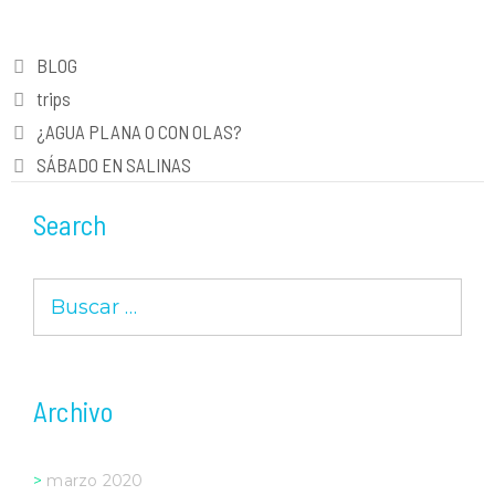
Categorías
BLOG
Etiquetas
trips
Navegación
¿AGUA PLANA O CON OLAS?
de
SÁBADO EN SALINAS
entradas
Search
Buscar:
Archivo
marzo 2020