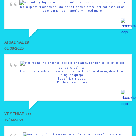
Top de la lsla!! Germán es super buen rollo, te llevan a
los mejores rincones de isla. No te tienes q preocupar por nada, ellos
se encargan del material y
... read more
ARIADNAB29
05/06/2020
Me encantó la experiencia!! Súper bonito los sitios por
donde estuvimos.
Los chicos de esta empresa son un encanto! Súper atentos, divertido..
ninguna queja!
Repetiría sin duda!
Muchas
... read more
YESENIAB338
12/09/2021
Mi primera experiencia de paddle surf. Una vuelta