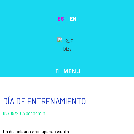
Saltar
al
ES
EN
contenido
MENU
DÍA DE ENTRENAMIENTO
02/05/2013
por
admin
Un día soleado y sin apenas viento.