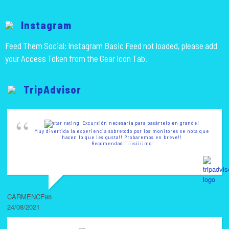
Instagram
Feed Them Social: Instagram Basic Feed not loaded, please add
your Access Token from the Gear Icon Tab.
TripAdvisor
Excursión necesaria para pasártelo en grande!
Muy divertida la experiencia sobretodo por los monitores se nota que
hacen lo que les gusta!! Probaremos en breve!!
Recomendadiiiiisiiiimo
CARMENCF98
24/08/2021