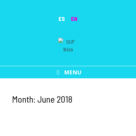
Skip
to
ES
EN
content
MENU
Month:
June 2018