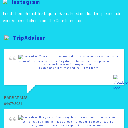
Instagram
Feed Them Social: Instagram Basic Feed not loaded, please add
your Access Token from the Gear Icon Tab.
TripAdvisor
Totalmente recomendable! La zona donde realizamos la
excursión es preciosa. Germán y Juanjo te explican todo previamente
y hacen la excursión muy amena.
Si volvemos repetimos seguro.
... read more
BARBARAMS1
04/07/2021
Son gente súper acogedora. Impresionante la excursión
con ellos . La visita se hace de todo menos corta y todo el equipo
majisimo. Sinceramente repetiría sin pensármelo.