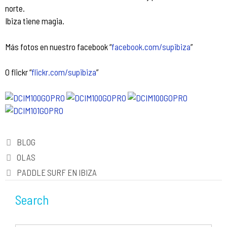
norte.
Ibiza tiene magia.
Más fotos en nuestro facebook “
facebook.com/supibiza
”
O flickr “
flickr.com/supibiza
”
Categorías
BLOG
Navegación
OLAS
de
PADDLE SURF EN IBIZA
entradas
Search