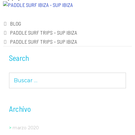
Categorías
BLOG
Navegación
PADDLE SURF TRIPS – SUP IBIZA
de
PADDLE SURF TRIPS – SUP IBIZA
entradas
Search
Buscar:
Archivo
marzo 2020