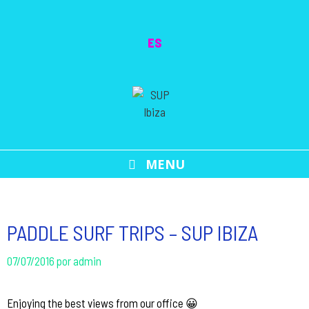
Saltar
al
ES
contenido
MENU
PADDLE SURF TRIPS – SUP IBIZA
07/07/2016
por
admin
Enjoying the best views from our office 😀