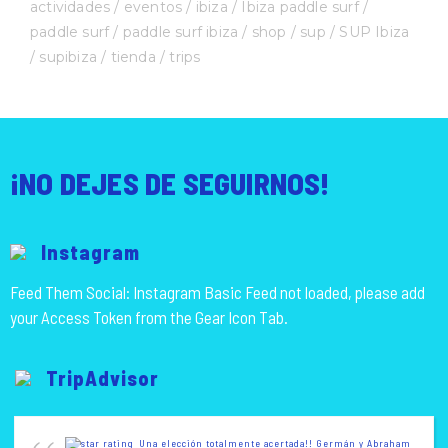
actividades
eventos
ibiza
Ibiza paddle surf
paddle surf
paddle surf ibiza
shop
sup
SUP Ibiza
supibiza
tienda
trips
¡NO DEJES DE SEGUIRNOS!
Instagram
Feed Them Social: Instagram Basic Feed not loaded, please add
your Access Token from the Gear Icon Tab.
TripAdvisor
Una elección totalmente acertada!! Germán y Abraham