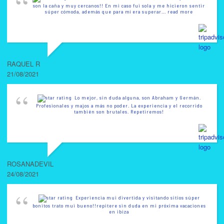
son la caña y muy cercanos!! En mi caso fui sola y me hicieron sentir
súper cómoda, además que para mí era superar
... read more
RAQUEL R
21/08/2021
Lo mejor, sin duda alguna, son Abraham y Germán.
Profesionales y majos a más no poder. La experiencia y el recorrido
también son brutales. Repetiremos!
ROSANADEVIL
24/08/2021
Experiencia mui divertida y visitando sitios súper
bonitos trato mui bueno!!repitere sin duda en mi próxima vacaciones
en ibiza