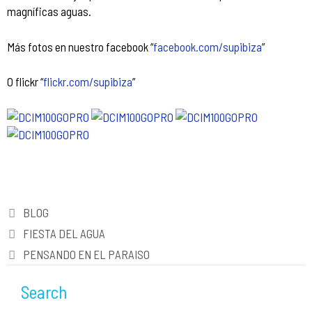
magníficas aguas.
Más fotos en nuestro facebook “
facebook.com/supibiza
”
O flickr “
flickr.com/supibiza
”
Categorías
BLOG
Navegación
FIESTA DEL AGUA
de
PENSANDO EN EL PARAISO
entradas
Search