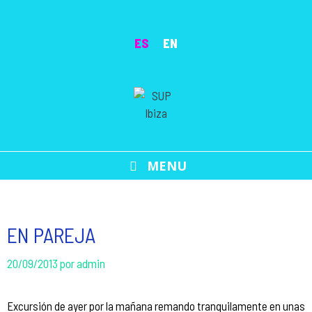
Saltar
al
ES
EN
contenido
MENU
EN PAREJA
20/09/2013
por
admin
Excursión de ayer por la mañana remando tranquilamente en unas