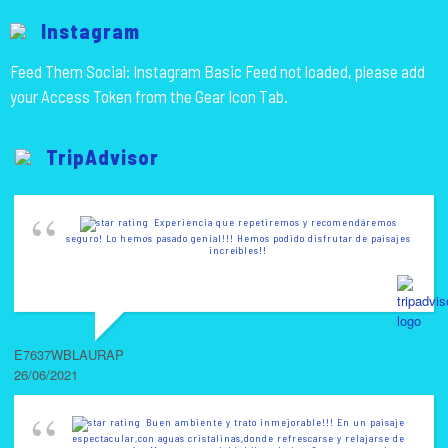
Instagram
Feed Them Social: Instagram Basic Feed not loaded, please add
your Access Token from the Gear Icon Tab.
TripAdvisor
Experiencia que repetiremos y recomendáremos
seguro! Lo hemos pasado genial!!! Hemos podido disfrutar de paisajes
increíbles!!
E7637WBLAURAP
26/06/2021
Buen ambiente y trato inmejorable!!! En un paisaje
espectacular,con aguas cristalinas,donde refrescarse y relajarse de