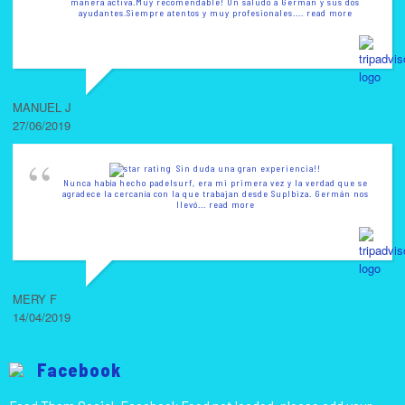
manera activa.Muy recomendable! Un saludo a German y sus dos
ayudantes.Siempre atentos y muy profesionales.
... read more
MANUEL J
27/06/2019
Sin duda una gran experiencia!!
Nunca había hecho padelsurf, era mi primera vez y la verdad que se
agradece la cercanía con la que trabajan desde SupIbiza. Germán nos
llevó
... read more
MERY F
14/04/2019
Facebook