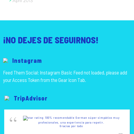
April 2013
¡NO DEJES DE SEGUIRNOS!
Instagram
Feed Them Social: Instagram Basic Feed not loaded, please add
your Access Token from the Gear Icon Tab.
TripAdvisor
100% recomendable German súper simpático muy
profesionales, una experiencia para repetir.
Gracias por todo