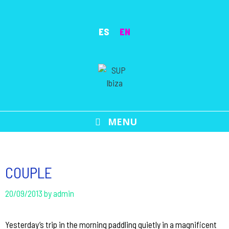
Skip
to
ES
EN
content
MENU
COUPLE
20/09/2013
by
admin
Yesterday’s trip in the morning paddling quietly in a magnificent