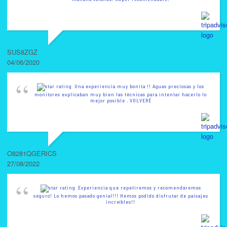
SUS8ZGZ
04/06/2020
Una experiencia muy bonita !! Aguas preciosas y los
monitores explicaban muy bien las técnicas para intentar hacerlo lo
mejor posible . VOLVERÉ
O8281QGERICS
27/08/2022
Experiencia que repetiremos y recomendáremos
seguro! Lo hemos pasado genial!!! Hemos podido disfrutar de paisajes
increíbles!!