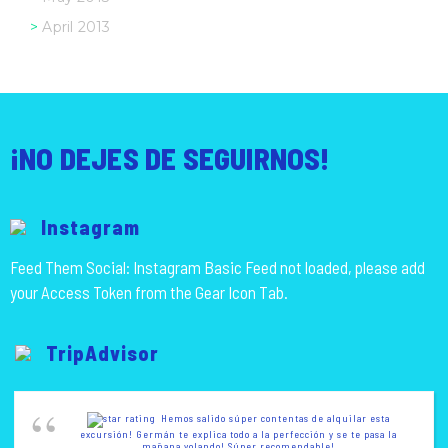
April 2013
¡NO DEJES DE SEGUIRNOS!
Instagram
Feed Them Social: Instagram Basic Feed not loaded, please add
your Access Token from the Gear Icon Tab.
TripAdvisor
Hemos salido súper contentas de alquilar esta
excursión! Germán te explica todo a la perfección y se te pasa la
mañana volando! Súper recomendable!