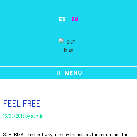
Skip
to
ES
EN
content
MENU
FEEL FREE
16/08/2013
by
admin
SUP IBIZA. The best way to enjoy the island, the nature and the