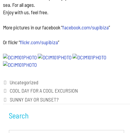
sea. For all ages.
Enjoy with us, feel free.
More pictures in our facebook “
facebook.com/supibiza
”
Or flickr “
flickr.com/supibiza
”
Categories
Uncategorized
Post
COOL DAY FOR A COOL EXCURSION
navigation
SUNNY DAY OR SUNSET?
Search