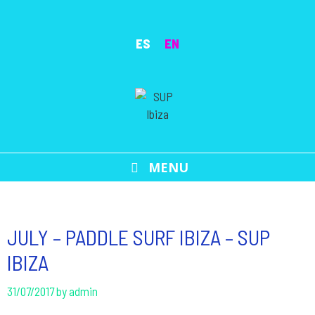
Skip
to
ES
EN
content
MENU
JULY – PADDLE SURF IBIZA – SUP
IBIZA
31/07/2017
by
admin