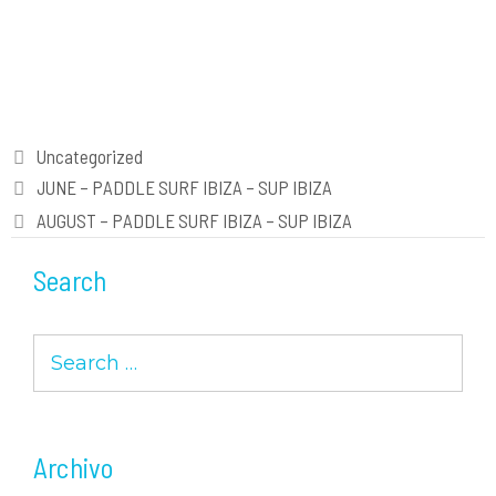
As always here you have an small resume of the pictures of our
office this July.
Let’s keep paddling!!!
Categories
Uncategorized
Post
JUNE – PADDLE SURF IBIZA – SUP IBIZA
navigation
AUGUST – PADDLE SURF IBIZA – SUP IBIZA
Search
Search
for:
Archivo