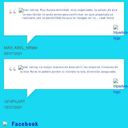
Muy buena actividad, muy organizado, te avisan de que
te escribirán la tarde antes para confirmar en qué playa/cala se
realizará, con la posibilidad de que te recogan en tu
... read more
MAR_ABEL_NR989
25/07/2021
La mejor manera de descubrir los mejores rincones de
la isla. No os lo podéis perder si visitáis la isla, diversión asegurada.
1974PILART
15/07/2021
Facebook