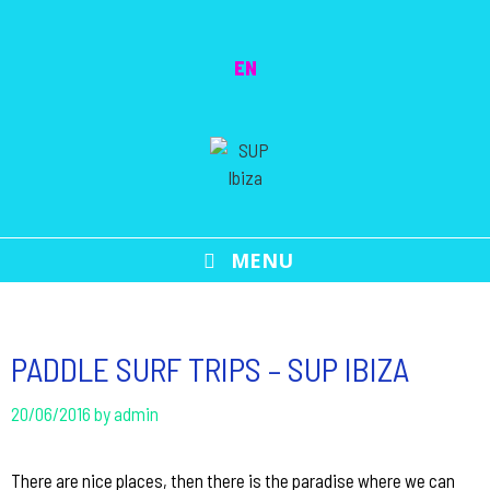
Skip
to
EN
content
MENU
PADDLE SURF TRIPS – SUP IBIZA
20/06/2016
by
admin
There are nice places, then there is the paradise where we can