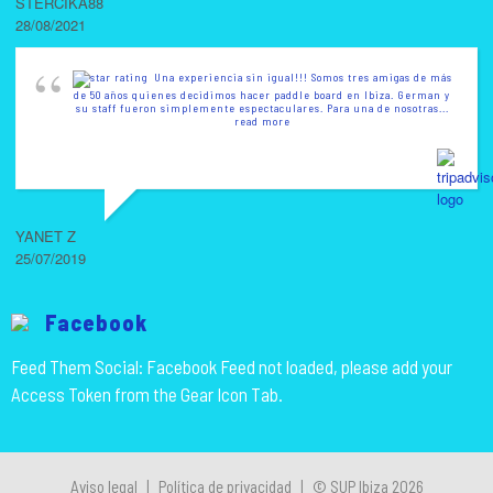
STERCIKA88
28/08/2021
Una experiencia sin igual!!! Somos tres amigas de más
de 50 años quienes decidimos hacer paddle board en Ibiza. German y
su staff fueron simplemente espectaculares. Para una de nosotras
...
read more
YANET Z
25/07/2019
Facebook
Feed Them Social: Facebook Feed not loaded, please add your
Access Token from the Gear Icon Tab.
Aviso legal
|
Política de privacidad
|
© SUP Ibiza 2026