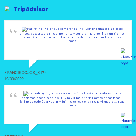
TripAdvisor
Mejor que comprar online. Compré una tabla a estos
chicos, asesorado en todo momento y con gran acierto. Tras un tiempo
necesité adquirir una quilla de repuesto que no encontraba
... read
more
FRANCISCOJOS_B174
19/09/2022
Cogimos esta excursión a través de civitatis nunca
habíamos hecho paddle surf y la verdad q terminamos encantadas!!
Salimos desde Cala Xuclar y fuimos cerca de las rocas viendo el
... read
more