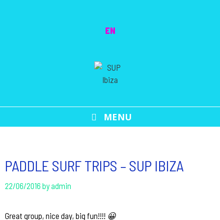
Skip
to
EN
content
MENU
PADDLE SURF TRIPS – SUP IBIZA
22/06/2016
by
admin
Great group, nice day, big fun!!!!
😀