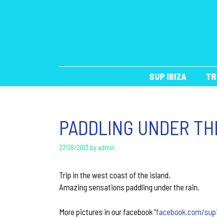
Skip
to
content
SUP IBIZA
TR
PADDLING UNDER TH
27/08/2013
by
admin
Trip in the west coast of the island.
Amazing sensations paddling under the rain.
More pictures in our facebook “
facebook.com/sup