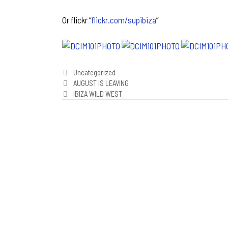
Or flickr “
flickr.com/supibiza
”
Categories
Uncategorized
Post
AUGUST IS LEAVING
navigation
IBIZA WILD WEST