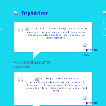
TripAdvisor
Fe
ar
pl
Un de nuestro mejor momento de las
vacaciones, los monitores muy amables y siempre
T
estaban a nuestro cuidado por hacernos pasar un
buen momento.
MARIASANCHEZGASTON
22/08/2019
Fue una mañana muy
divertida.Germán y Juanjo aman lo que hacen y así
lo transmiten.Rincones escondidos y especiales a
los que es un lujo llegar en paddle surf y con
... read
more