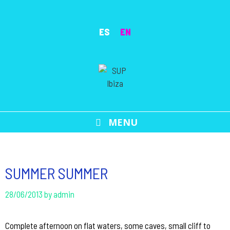
Skip
to
ES
EN
content
MENU
SUMMER SUMMER
28/06/2013
by
admin
Complete afternoon on flat waters, some caves, small cliff to