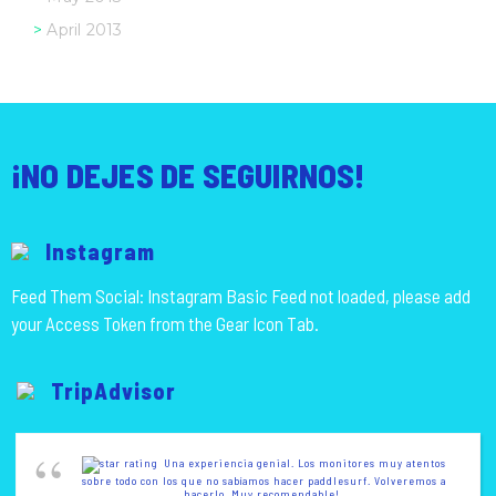
April 2013
¡NO DEJES DE SEGUIRNOS!
Instagram
Feed Them Social: Instagram Basic Feed not loaded, please add
your Access Token from the Gear Icon Tab.
TripAdvisor
Una experiencia genial. Los monitores muy atentos
sobre todo con los que no sabíamos hacer paddlesurf. Volveremos a
hacerlo. Muy recomendable!.