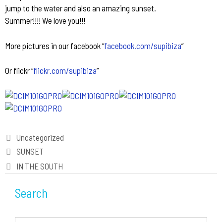
jump to the water and also an amazing sunset.
Summer!!!! We love you!!!
More pictures in our facebook “
facebook.com/supibiza
”
Or flickr “
flickr.com/supibiza
”
Categories
Uncategorized
Post
SUNSET
navigation
IN THE SOUTH
Search